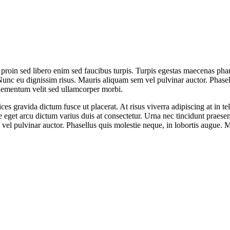
i proin sed libero enim sed faucibus turpis. Turpis egestas maecenas pha
unc eu dignissim risus. Mauris aliquam sem vel pulvinar auctor. Phasell
 elementum velit sed ullamcorper morbi.
es gravida dictum fusce ut placerat. At risus viverra adipiscing at in tel
eget arcu dictum varius duis at consectetur. Urna nec tincidunt praese
vel pulvinar auctor. Phasellus quis molestie neque, in lobortis augue. M