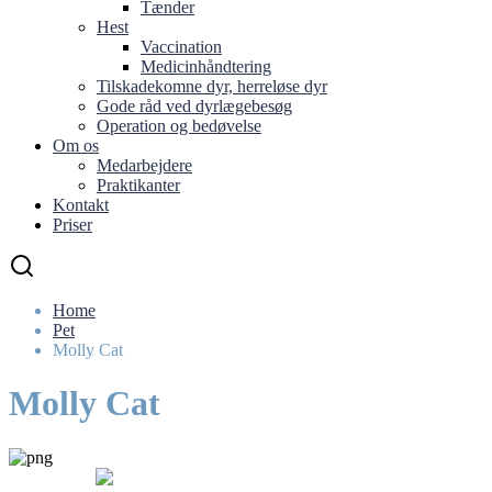
Tænder
Hest
Vaccination
Medicinhåndtering
Tilskadekomne dyr, herreløse dyr
Gode råd ved dyrlægebesøg
Operation og bedøvelse
Om os
Medarbejdere
Praktikanter
Kontakt
Priser
Home
Pet
Molly Cat
Molly Cat