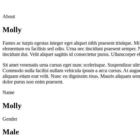
About
Molly
Fames ac turpis egestas integer eget aliquet nibh praesent tristique. M
elementum eu facilisis sed odio. Urna nec tincidunt praesent semper. N
tincidunt dui. Velit aliquet sagittis id consectetur purus. Ullamcorper
Sit amet venenatis urna cursus eget nunc scelerisque. Suspendisse ultric
Commodo nulla facilisi nullam vehicula ipsum a arcu cursus. At augue 
aliquam etiam erat velit. Nunc eu dignissim risus. Mauris aliquam sem 
dolor purus non enim praesent.
Name
Molly
Gender
Male