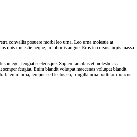
retra convallis posuere morbi leo urna. Leo urna molestie at
us quis molestie neque, in lobortis augue. Eros in cursus turpis massa
lus integer feugiat scelerisque. Sapien faucibus et molestie ac.
nt semper feugiat. Enim blandit volutpat maecenas volutpat blandit
orbi enim urna, tempus sed lectus eu, fringilla urna porttitor rhoncus