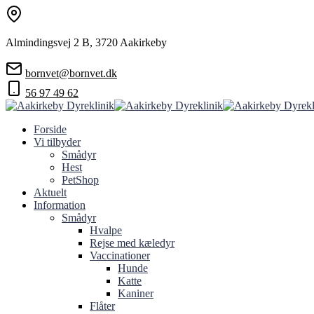
Almindingsvej 2 B, 3720 Aakirkeby
bornvet@bornvet.dk
56 97 49 62
Forside
Vi tilbyder
Smådyr
Hest
PetShop
Aktuelt
Information
Smådyr
Hvalpe
Rejse med kæledyr
Vaccinationer
Hunde
Katte
Kaniner
Flåter