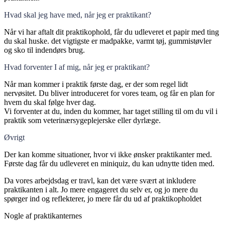
Hvad skal jeg have med, når jeg er praktikant?
Når vi har aftalt dit praktikophold, får du udleveret et papir med ting
du skal huske. det vigtigste er madpakke, varmt tøj, gummistøvler
og sko til indendørs brug.
Hvad forventer I af mig, når jeg er praktikant?
Når man kommer i praktik første dag, er der som regel lidt
nervøsitet. Du bliver introduceret for vores team, og får en plan for
hvem du skal følge hver dag.
Vi forventer at du, inden du kommer, har taget stilling til om du vil i
praktik som veterinærsygeplejerske eller dyrlæge.
Øvrigt
Der kan komme situationer, hvor vi ikke ønsker praktikanter med.
Første dag får du udleveret en miniquiz, du kan udnytte tiden med.
Da vores arbejdsdag er travl, kan det være svært at inkludere
praktikanten i alt. Jo mere engageret du selv er, og jo mere du
spørger ind og reflekterer, jo mere får du ud af praktikopholdet
Nogle af praktikanternes