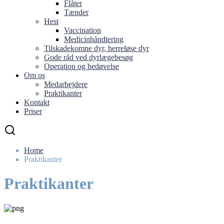
Flåter
Tænder
Hest
Vaccination
Medicinhåndtering
Tilskadekomne dyr, herreløse dyr
Gode råd ved dyrlægebesøg
Operation og bedøvelse
Om os
Medarbejdere
Praktikanter
Kontakt
Priser
Home
Praktikanter
Praktikanter