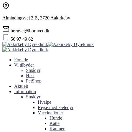
Almindingsvej 2 B, 3720 Aakirkeby
bornvet@bornvet.dk
56 97 49 62
Forside
Vi tilbyder
Smådyr
Hest
PetShop
Aktuelt
Information
Smådyr
Hvalpe
Rejse med kæledyr
Vaccinationer
Hunde
Katte
Kaniner