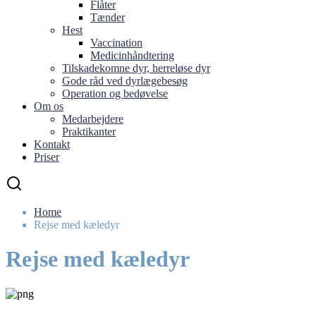
Flåter
Tænder
Hest
Vaccination
Medicinhåndtering
Tilskadekomne dyr, herreløse dyr
Gode råd ved dyrlægebesøg
Operation og bedøvelse
Om os
Medarbejdere
Praktikanter
Kontakt
Priser
Home
Rejse med kæledyr
Rejse med kæledyr