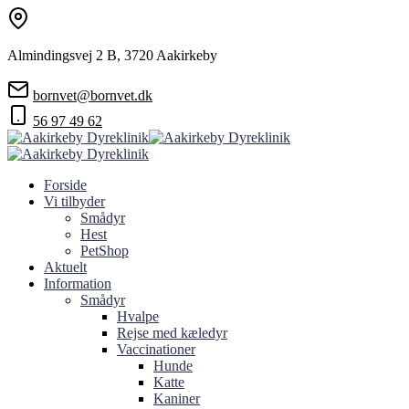
Almindingsvej 2 B, 3720 Aakirkeby
bornvet@bornvet.dk
56 97 49 62
Forside
Vi tilbyder
Smådyr
Hest
PetShop
Aktuelt
Information
Smådyr
Hvalpe
Rejse med kæledyr
Vaccinationer
Hunde
Katte
Kaniner