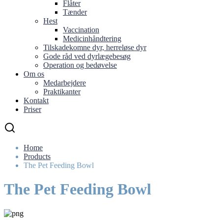
Flåter
Tænder
Hest
Vaccination
Medicinhåndtering
Tilskadekomne dyr, herreløse dyr
Gode råd ved dyrlægebesøg
Operation og bedøvelse
Om os
Medarbejdere
Praktikanter
Kontakt
Priser
Home
Products
The Pet Feeding Bowl
The Pet Feeding Bowl