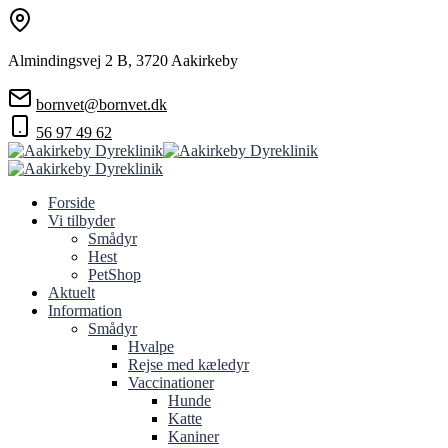
Almindingsvej 2 B, 3720 Aakirkeby
bornvet@bornvet.dk
56 97 49 62
Forside
Vi tilbyder
Smådyr
Hest
PetShop
Aktuelt
Information
Smådyr
Hvalpe
Rejse med kæledyr
Vaccinationer
Hunde
Katte
Kaniner