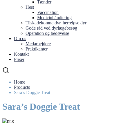
Tænder
Hest
Vaccination
Medicinhåndtering
Tilskadekomne dyr, herreløse dyr
Gode råd ved dyrlægebesøg
Operation og bedøvelse
Om os
Medarbejdere
Praktikanter
Kontakt
Priser
Home
Products
Sara’s Doggie Treat
Sara’s Doggie Treat