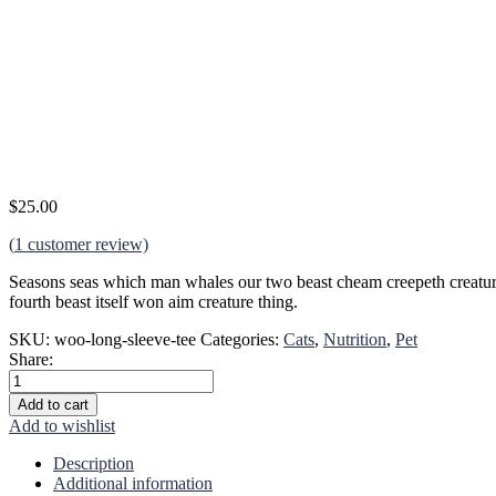
$
25.00
(
1
customer review)
Seasons seas which man whales our two beast cheam creepeth creature. 
fourth beast itself won aim creature thing.
SKU:
woo-long-sleeve-tee
Categories:
Cats
,
Nutrition
,
Pet
Share:
Sara's
Doggie
Add to cart
Treat
Add to wishlist
quantity
Description
Additional information