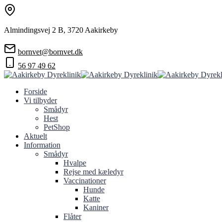
Almindingsvej 2 B, 3720 Aakirkeby
bornvet@bornvet.dk
56 97 49 62
Forside
Vi tilbyder
Smådyr
Hest
PetShop
Aktuelt
Information
Smådyr
Hvalpe
Rejse med kæledyr
Vaccinationer
Hunde
Katte
Kaniner
Flåter